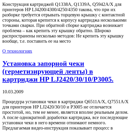
Конструкция картриджей Q1338A, Q1339A, Q5942A/X для
принтеров HP LJ4200/4300/4250/4350 такова, что при их
разборке требуется отрывать торцевую крышку с контактной
стороны, которая крепится к корпусу картриджа несколькими
точками сварки. При обратной сборке картриджа возникает
проблема – как крепить эту крышку обратно. Широко
распространены несколько методов: Не крепить эту крышку
вообще, т.е. поставить ее на место
О технологиях
Установка запорной чеки
(герметизирующей ленты) в
картриджи HP LJ2420/30/10/P3005.
10.03.2009
Процедура установки чеки в картриджи Q6511A/X, Q7551A/X
для принтеров HP LJ2420/30/10 и P3005 не отличается
простотой, но, тем не менее, является вполне реальным делом.
А после однократной доработки картриджа, все последующие
установки чеки в него времени отнимают немного.
Предлагаемая видео-инструкция показывает процесс в