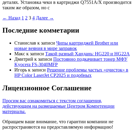
деталях. Установка чеки в картриджи Q7551A/X производится
таким же образом, но с
←
Назад
1
2
3
4
Далее
→
Последние комметарии
Станислав
к записи
Чипы картриджей Brother или
новые веяния в мире заправок
Макс
к записи
Такой разный Хандань: HG220 и HG22A
Дмитрий
к записи
Постоянно подкачивает тонер МФУ
Kyocera FS-3040MFP
Игорь
к записи
Решение проблемы частых «очисток» в
HP Color LaserJet CP2025 и подобных
Лицензионное Соглашение
Просим вас ознакомиться с текстом соглашения,
действующим на размещаемые Центром Компетенции
материалы.
Обращаем ваше внимание, что гарантии компании не
распространяются на предоставляемую информацию!