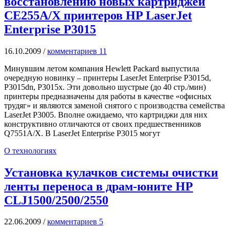
восстановлению новых картриджей
CE255A/X принтеров HP LaserJet
Enterprise P3015
16.10.2009
/
комментариев 11
Минувшим летом компания Hewlett Packard выпустила
очередную новинку – принтеры LaserJet Enterprise P3015d,
P3015dn, P3015x. Эти довольно шустрые (до 40 стр./мин)
принтеры предназначены для работы в качестве «офисных
трудяг» и являются заменой снятого с производства семейства
LaserJet P3005. Вполне ожидаемо, что картриджи для них
конструктивно отличаются от своих предшественников
Q7551A/X. В LaserJet Enterprise P3015 могут
О технологиях
Установка кулачков системы очистки
ленты переноса в драм-юните HP
CLJ1500/2500/2550
22.06.2009
/
комментариев 5