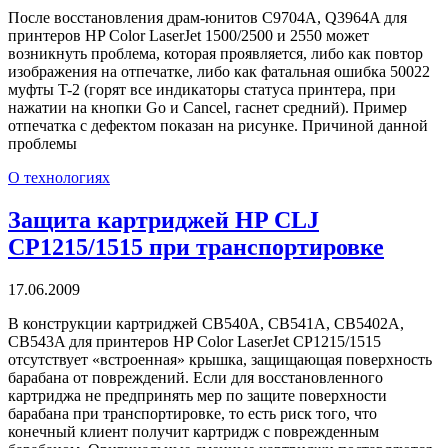
После восстановления драм-юнитов C9704A, Q3964A для
принтеров HP Color LaserJet 1500/2500 и 2550 может
возникнуть проблема, которая проявляется, либо как повтор
изображения на отпечатке, либо как фатальная ошибка 50022
муфты T-2 (горят все индикаторы статуса принтера, при
нажатии на кнопки Go и Cancel, гаснет средний). Пример
отпечатка с дефектом показан на рисунке. Причиной данной
проблемы
О технологиях
Защита картриджей HP CLJ
CP1215/1515 при транспортировке
17.06.2009
В конструкции картриджей CB540A, CB541A, CB5402A,
CB543A для принтеров HP Color LaserJet CP1215/1515
отсутствует «встроенная» крышка, защищающая поверхность
барабана от повреждений. Если для восстановленного
картриджа не предпринять мер по защите поверхности
барабана при транспортировке, то есть риск того, что
конечный клиент получит картридж с поврежденным