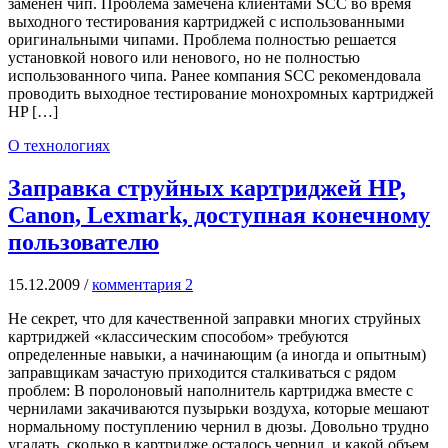
заменен чип. Проблема замечена клиентами SCC во время
выходного тестирования картриджей с использованными
оригинальными чипами. Проблема полностью решается
установкой нового или ненового, но не полностью
использованного чипа. Ранее компания SCC рекомендовала
проводить выходное тестирование монохромных картриджей
HP […]
О технологиях
Заправка струйных картриджей HP,
Canon, Lexmark, доступная конечному
пользователю
15.12.2009
/
комментария 2
Не секрет, что для качественной заправки многих струйных
картриджей «классическим способом» требуются
определенные навыки, а начинающим (а иногда и опытным)
заправщикам зачастую приходится сталкиваться с рядом
проблем: В поролоновый наполнитель картриджа вместе с
чернилами закачиваются пузырьки воздуха, которые мешают
нормальному поступлению чернил в дюзы. Довольно трудно
угадать, сколько в картридже осталось чернил, и какой объем