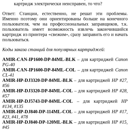
картридж электрически неисправен, то что?
Ответ: Станции, естественно, не решат эти проблемы.
Именно поэтому они ориентированы больше на конечного
пользователя, чем на профессиональных заправщиков, т.к.
пользователь имеет возможность извлечь закончившийся
картридж из принтера «свежим», сразу заправить его и начать
пользоваться.
Коды заказа станций для популярных картриджей:
AMIR-CAN-IP1600-DP-84ML-BLK
– для картриджей
Canon
PG-40
AMIR-CAN-IP1600-DP-84ML-COL
– для картриджей
Canon
CL-41
AMIR-HP-DJ3320-DP-84ML-BLK
– для картриджей
HP #27,
#56
AMIR-HP-DJ3320-DP-84ML-COL
– для картриджей
HP #28,
#57
AMIR-HP-DJ5743-DP-84ML-COL
– для картриджей
HP
#134, #135
AMIR-HP-DJ840-DP-114ML-COL
– для картриджей
HP #17,
#23, #41, #78
AMIR-HP-DJ840-DP-120ML-BLK
– для картриджей
HP #15,
#45