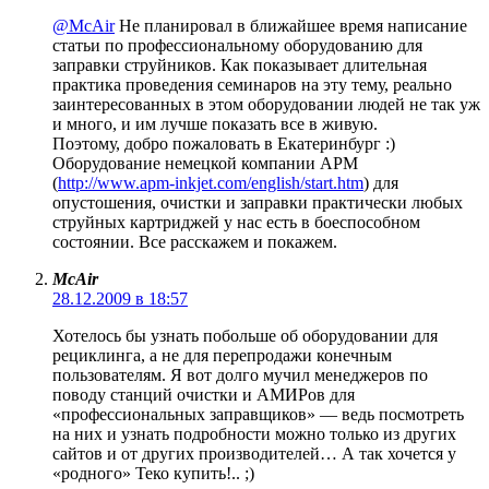
@McAir
Не планировал в ближайшее время написание
статьи по профессиональному оборудованию для
заправки струйников. Как показывает длительная
практика проведения семинаров на эту тему, реально
заинтересованных в этом оборудовании людей не так уж
и много, и им лучше показать все в живую.
Поэтому, добро пожаловать в Екатеринбург :)
Оборудование немецкой компании APM
(
http://www.apm-inkjet.com/english/start.htm
) для
опустошения, очистки и заправки практически любых
струйных картриджей у нас есть в боеспособном
состоянии. Все расскажем и покажем.
McAir
28.12.2009 в 18:57
Хотелось бы узнать побольше об оборудовании для
рециклинга, а не для перепродажи конечным
пользователям. Я вот долго мучил менеджеров по
поводу станций очистки и АМИРов для
«профессиональных заправщиков» — ведь посмотреть
на них и узнать подробности можно только из других
сайтов и от других производителей… А так хочется у
«родного» Теко купить!.. ;)