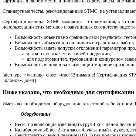
картриджа в любом месте, и повторить их результаты, вне завис
Стандартные тесты, рекомендованные STMC, не устанавливают,
Сертифицированная STMC компания – это компания, в которо
использовании этих методов и закупившая соответствующее т
Возможность объективно сравнить свои результаты тестов
Возможность объективно оценивать и сравнивать работу
Возможность задать допуски отклонений параметров про
для контроля качества своей продукции,
для подготовки тех. требований в конкурсном задан
Возможность использовать имеющий мировое признание 
[alert type=»warning» close=»true»]Внимание! Сертификация
«клонов».[/alert]
Ниже указано, что необходимо для сертификации
Иметь все необходимое оборудование в тестовой лаборатории. 
Оборудование
Весы, позволяющие взвешивать груз 4 кг с ценой деления 
Калибровочный вес 2 кг класса 4, указанный в руководств
Денситометр с ценой деления 0,001D без поляризационно