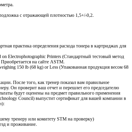
ометра.
подложка с отражающей плотностью 1,5+/-0,2.
тандартная практика определения расхода тонера в картриджах для
nd on Electrophotographic Printers (Стандартный тестовый метод
 Приобретается на сайте ASTM.
ighing 150 lb (68 kg) or Less (Упакованная продукция весом 68
ации. После того, как тренер показал вам правильное
енеру. Он проверит ваш отчет и перешлет его председателю
льтаты будут оценены на предмет правильного применения
chnology Council) выпустит сертификат для вашей компании в
):
ашему тренеру или комитету STM на проверку)
езд и проживание.