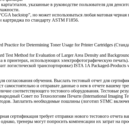
арта/эталон, указанные в руководстве пользователя для денсит
влажности.
CGA backstop”, но может использоваться любая матовая черная 
ки картриджа по стандарту ASTM F1856.
d Practice for Determining Toner Usage for Printer Cartridges (С
rd Test Method for Evaluation of Larger Area Density and Backgrou
на в принтерах, использующих электрофотографическую печать).
жит логистической транспортировке) ISTA 1A Packaged-Products we
ля согласования обучения. Выслать тестовый отчет для сертифик
ст самостоятельно и отправьте данные о нем в отчете вашему тр
ичие соответствующего тестового оборудования. Тестовые резу
ародный Совет по Технологиям Печати (International Imaging Te
методов. Заплатить необходимые пошлины (логотип STMC включен
рная сертификация требует отправки нового тестового отчета в
 однако, тренеры могут попросить компенсации их затрат на про