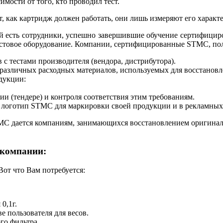
имости от того, кто проводил тест.
 как картридж должен работать, они лишь измеряют его характ
й есть сотрудники, успешно завершившие обучение сертифицир
естовое оборудование. Компании, сертифицированные STMC, по
 с тестами производителя (вендора, дистрибутора).
 различных расходных материалов, используемых для восстановл
дукции:
ии (тендере) и контроля соответствия этим требованиям.
логотип STMC для маркировки своей продукции и в рекламных
 STMC дается компаниям, занимающихся восстановлением оригин
 компании:
Вот что Вам потребуется:
0,1г.
е пользователя для весов.
го фильтра.