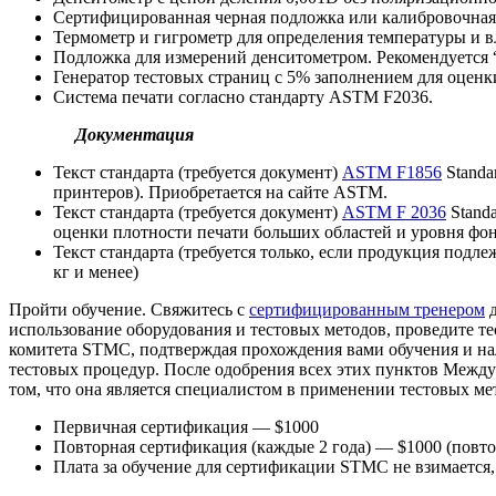
Сертифицированная черная подложка или калибровочная к
Термометр и гигрометр для определения температуры и 
Подложка для измерений денситометром. Рекомендуется “
Генератор тестовых страниц с 5% заполнением для оцен
Система печати согласно стандарту ASTM F2036.
Документация
Текст стандарта (требуется документ)
ASTM F1856
Standar
принтеров). Приобретается на сайте ASTM.
Текст стандарта (требуется документ)
ASTM F 2036
Standa
оценки плотности печати больших областей и уровня фо
Текст стандарта (требуется только, если продукция подле
кг и менее)
Пройти обучение. Свяжитесь с
сертифицированным тренером
д
использование оборудования и тестовых методов, проведите те
комитета STMC, подтверждая прохождения вами обучения и нал
тестовых процедур. После одобрения всех этих пунктов Междун
том, что она является специалистом в применении тестовых 
Первичная сертификация — $1000
Повторная сертификация (каждые 2 года) — $1000 (повто
Плата за обучение для сертификации STMC не взимается,