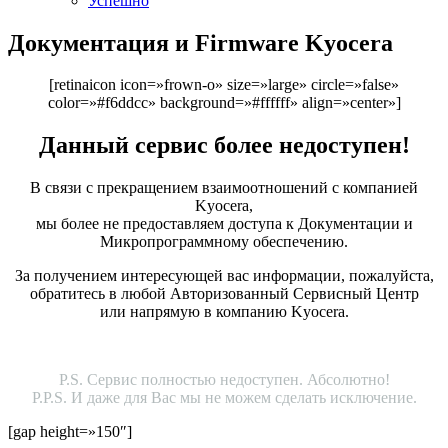
Успешно
Документация и Firmware Kyocera
[retinaicon icon=»frown-o» size=»large» circle=»false»
color=»#f6ddcc» background=»#ffffff» align=»center»]
Данный сервис более недоступен!
В связи с прекращением взаимоотношений с компанией
Kyocera,
мы более не предоставляем доступа к Документации и
Микропрограммному обеспечению.
За получением интересующей вас информации, пожалуйста,
обратитесь в любой Авторизованный Сервисный Центр
или напрямую в компанию Kyocera.
P.S. Сервис полностью недоступен. Абсолютно!
P.P.S. И даже для Вас мы не можем сделать исключение.
[gap height=»150″]