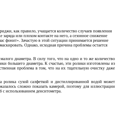
триджи, как правило, учащается количество случаев появления
 заряда или плохом контакте на него, а сезонное снижение
йчас фонит». Зачастую в этой ситуации принимается решение
я маскировать. Однако, исходная причина проблемы остается
лого диаметра. В силу того, что на одно и то же количество
ики большего диаметра. К счастью, эти ролики изготовлены из
ственная проблема в том, что на их тщательную очистку даже
ка ролика сухой салфеткой и дистиллированной водой может
оказалось сложно показать камерой, поэтому для иллюстрации
б с использованием денситометра.