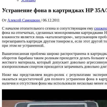
Успешно
Устранение фона в картриджах HP 35A/
От
Алексей Самошкин
/
06.12.2011
С началом отопительного сезона и сопутствующим ему
снижен
фона на отпечатках, сделанных монохромными картриджами HP/
влажности является лишь «катализатором», запускающим пробле
перезаправить картридж другим тонером и, если этот другой то
при этом не устраненной.
Вышеописанная проблема широко распространена в картриджах
оборотов барабана таким роликам приходится делать большее 
жесткого материала, который допускает довольно агрессивну
изопропиловым спиртом приходится затрачивать довольно длит
Ниже мы представляем видео-ролик с результатами экспери
оказаться недостаточной для полного устранения фона в кар
наличия и отсутствия фона мы использовали несколько менее