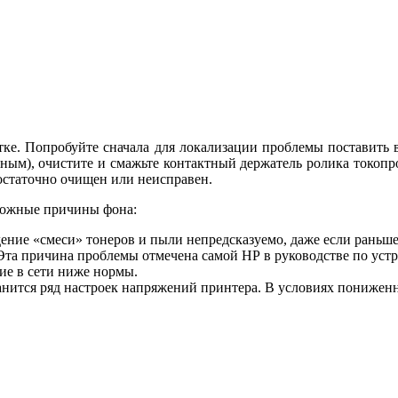
атке. Попробуйте сначала для локализации проблемы поставить 
ным), очистите и смажьте контактный держатель ролика токопр
достаточно очищен или неисправен.
можные причины фона:
ение «смеси» тонеров и пыли непредсказуемо, даже если раньше
та причина проблемы отмечена самой НР в руководстве по устра
ие в сети ниже нормы.
нится ряд настроек напряжений принтера. В условиях пониженн