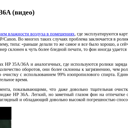
36A (видео)
ием влажности воздуха в помещениях
, где эксплуатируются кар
Canon. Во многих таких случаях проблема заключается в ролике
му, типа: «раньше делали то же самое и все было хорошо, а се
нер склонен к чуть более бледной печати, то фон иногда удаетс
 HP 35A/36A и аналогичных, где используются ролики заряда ма
количество оборотов, они более склонны к загрязнению, чем рол
ю очистку с использованием 99% изопропилового спирта. Един
ельное время.
мента, показывающими, что даже довольно тщательная очист
тридже HP 36A. Легкий, но заметный глазом фон на отпечатке 
 наглядный и обладающий довольно высокой погрешностью спосо