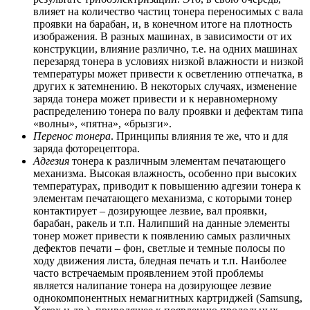
влияет на количество частиц тонера переносимых с вала
проявки на барабан, и, в конечном итоге на плотность
изображения. В разных машинах, в зависимости от их
конструкции, влияние различно, т.е. на одних машинах
перезаряд тонера в условиях низкой влажности и низкой
температуры может привести к осветлению отпечатка, в
других к затемнению. В некоторых случаях, изменение
заряда тонера может привести и к неравномерному
распределению тонера по валу проявки и дефектам типа
«волны», «пятна», «брызги».
Перенос тонера
. Принципы влияния те же, что и для
заряда фоторецептора.
Адгезия
тонера к различным элементам печатающего
механизма. Высокая влажность, особенно при высоких
температурах, приводит к повышению адгезии тонера к
элементам печатающего механизма, с которыми тонер
контактирует – дозирующее лезвие, вал проявки,
барабан, ракель и т.п. Налипший на данные элементы
тонер может привести к появлению самых различных
дефектов печати – фон, светлые и темные полосы по
ходу движения листа, бледная печать и т.п. Наиболее
часто встречаемым проявлением этой проблемы
является налипание тонера на дозирующее лезвие
однокомпонентных немагнитных картриджей (Samsung,