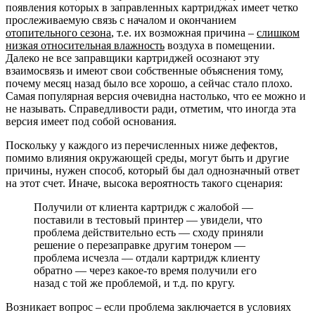
появления которых в заправленных картриджах имеет четко
прослеживаемую связь с началом и окончанием
отопительного сезона
, т.е. их возможная причина –
слишком
низкая относительная влажность
воздуха в помещении.
Далеко не все заправщики картриджей осознают эту
взаимосвязь и имеют свои собственные объяснения тому,
почему месяц назад было все хорошо, а сейчас стало плохо.
Самая популярная версия очевидна настолько, что ее можно и
не называть. Справедливости ради, отметим, что иногда эта
версия имеет под собой основания.
Поскольку у каждого из перечисленных ниже дефектов,
помимо влияния окружающей среды, могут быть и другие
причины, нужен способ, который бы дал однозначный ответ
на этот счет. Иначе, высока вероятность такого сценария:
Получили от клиента картридж с жалобой —
поставили в тестовый принтер — увидели, что
проблема действительно есть — сходу приняли
решение о перезаправке другим тонером —
проблема исчезла — отдали картридж клиенту
обратно — через какое-то время получили его
назад с той же проблемой, и т.д. по кругу.
Возникает вопрос – если проблема заключается в условиях