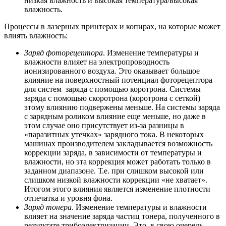
низкая влажность и высокая температура/высокая
влажность.
Процессы в лазерных принтерах и копирах, на которые может
влиять влажность:
Заряд фоторецептора
. Изменение температуры и
влажности влияет на электропроводность
ионизированного воздуха. Это оказывает большое
влияние на поверхностный потенциал фоторецептора
для систем заряда с помощью коротрона. Системы
заряда с помощью скоротрона (коротрона с сеткой)
этому влиянию подвержены меньше. На системы заряда
с зарядным роликом влияние еще меньше, но даже в
этом случае оно присутствует из-за разницы в
«паразитных утечках» зарядного тока. В некоторых
машинах производителем закладывается возможность
коррекции заряда, в зависимости от температуры и
влажности, но эта коррекция может работать только в
заданном диапазоне. Т.е. при слишком высокой или
слишком низкой влажности коррекции «не хватает».
Итогом этого влияния является изменение плотности
отпечатка и уровня фона.
Заряд тонера
. Изменение температуры и влажности
влияет на значение заряда частиц тонера, полученного в
результате трибоэлектризации. Это, в свою очередь,