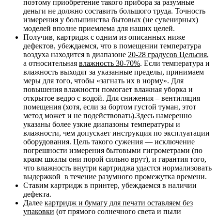
поэтому приобретение такого прибора за разумные
деньги не должно составить большого труда. Точность
измерения у большинства бытовых (не сувенирных)
моделей вполне приемлема для наших целей.
Получив, картридж с одним из описанных ниже
дефектов, убеждаемся, что в помещении температура
воздуха находится в диапазоне
20-28 градусов Цельсия
,
а относительная
влажность 30-70%
. Если температура и
влажность выходят за указанные пределы, принимаем
меры для того, чтобы «загнать их в норму». Для
повышения влажности помогает влажная уборка и
открытое ведро с водой. Для снижения – вентиляция
помещения (хотя, если за бортом густой туман, этот
метод может и не подействовать).Здесь намеренно
указаны более узкие диапазоны температуры и
влажности, чем допускает инструкция по эксплуатации
оборудования. Цель такого сужения — исключение
погрешности измерения бытовыми гигрометрами (по
краям шкалы они порой сильно врут), и гарантия того,
что влажность внутри картриджа удастся нормализовать
выдержкой в течение разумного промежутка времени.
Ставим картридж в принтер, убеждаемся в наличии
дефекта.
Далее
картридж и бумагу для печати оставляем без
упаковки
(от прямого солнечного света и пыли