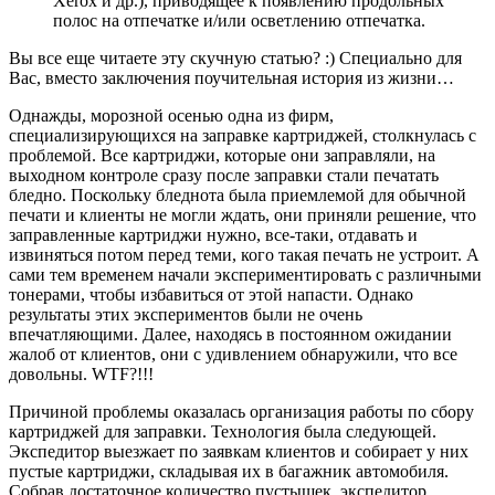
Xerox и др.), приводящее к появлению продольных
полос на отпечатке и/или осветлению отпечатка.
Вы все еще читаете эту скучную статью? :) Специально для
Вас, вместо заключения поучительная история из жизни…
Однажды, морозной осенью одна из фирм,
специализирующихся на заправке картриджей, столкнулась с
проблемой. Все картриджи, которые они заправляли, на
выходном контроле сразу после заправки стали печатать
бледно. Поскольку бледнота была приемлемой для обычной
печати и клиенты не могли ждать, они приняли решение, что
заправленные картриджи нужно, все-таки, отдавать и
извиняться потом перед теми, кого такая печать не устроит. А
сами тем временем начали экспериментировать с различными
тонерами, чтобы избавиться от этой напасти. Однако
результаты этих экспериментов были не очень
впечатляющими. Далее, находясь в постоянном ожидании
жалоб от клиентов, они с удивлением обнаружили, что все
довольны. WTF?!!!
Причиной проблемы оказалась организация работы по сбору
картриджей для заправки. Технология была следующей.
Экспедитор выезжает по заявкам клиентов и собирает у них
пустые картриджи, складывая их в багажник автомобиля.
Собрав достаточное количество пустышек, экспедитор