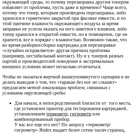
окружающей среды, то почему перезаправка другим тонером
избавляет от проблемы, пусть даже и временно? Чаще всего,
потому что тонер, которым произведена перезаправка, либо
хранился в герметично закрытой при фасовке емкости, и по
этой причине влажность окружающего воздуха за время
заправки не успела оказать на него заметного влияния, либо
тонер хранился в открытой емкости, но в помещении, где он
хранится, все в порядке с влажностью. Возможно также, что
во время разборки/сборки картриджа для перезаправки
«случайно исправляется» другая причина проблемы
(например, нестабильный контакт). Ну и у тонеров разных
партий и производителей поведение в экстремальных
внешних условиях может несколько отличаться.
Чтобы не оказаться жертвой вышеупомянутого сценария и не
делать выводов о том, что «таракан без ног не слышит»
предлагаем
метод локализации проблем, связанных с
условиями окружающей среды
:
Для начала, в непосредственной близости от того места,
где установлен принтер для тестирования картриджей,
устанавливаем
термометр
,
гигрометр
или
комбинированный прибор.
У вас все еще его нет? По запросу «термометр/
гигрометр» Яndex выдает более сотни тысяч страниц,