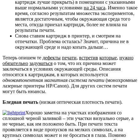
картридж лучше прикрыть) в помещении с указанными
выше нормальными условиями
на 24 часа
. Именно такое
время, согласно результатам множества экспериментов,
является достаточным, чтобы окружающая среда того
места, откуда приехал картридж, более не влияла на
результаты печати.
Снова ставим картридж в принтер, и смотрим на
отпечатки. Проблема осталась? Значит, причина не в
окружающей среде и надо копать дальше…
Теперь опишем те
дефекты
печати
,
встретив
которые
,
нужно
обязательно
задуматься
о том, что их причина может
заключаться в условиях окружающей среды. Описания
относятся к картриджам, в которых используется
однокомпонентная магнитная система печати
(монохромные
лазерные принтеры HP/Canon). Для других систем печати
могут быть нюансы.
Бледная печать
(низкая оптическая плотность печати).
Хорошо заметна на участках изображения со
сплошной черной заливкой – эти участки визуально серые, а
не черные, как им положено быть. При печати текста
проявляется в виде пропусков на мелких символах, а на
крупных символах может и не бросаться в глаза. Помимо