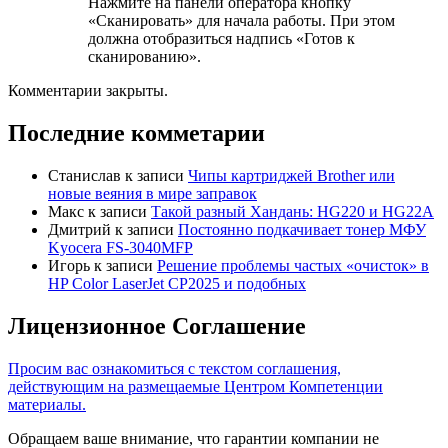
Нажмите на панели оператора кнопку
«Сканировать» для начала работы. При этом
должна отобразиться надпись «Готов к
сканированию».
Комментарии закрыты.
Последние комметарии
Станислав
к записи
Чипы картриджей Brother или
новые веяния в мире заправок
Макс
к записи
Такой разный Хандань: HG220 и HG22A
Дмитрий
к записи
Постоянно подкачивает тонер МФУ
Kyocera FS-3040MFP
Игорь
к записи
Решение проблемы частых «очисток» в
HP Color LaserJet CP2025 и подобных
Лицензионное Соглашение
Просим вас ознакомиться с текстом соглашения,
действующим на размещаемые Центром Компетенции
материалы.
Обращаем ваше внимание, что гарантии компании не