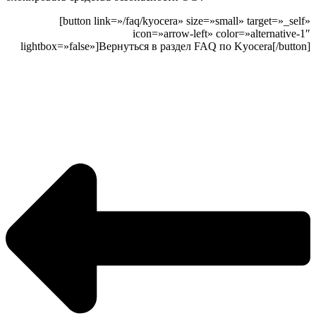
[button link=»/faq/kyocera» size=»small» target=»_self»
icon=»arrow-left» color=»alternative-1″
lightbox=»false»]Вернуться в раздел FAQ по Kyocera[/button]