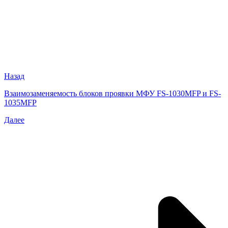
Назад
Взаимозаменяемость блоков проявки МФУ FS-1030MFP и FS-
1035MFP
Далее