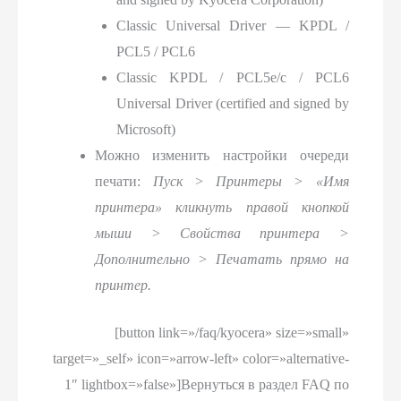
Classic Universal Driver — KPDL /
PCL5 / PCL6
Classic KPDL / PCL5e/c / PCL6
Universal Driver (certified and signed by
Microsoft)
Можно изменить настройки очереди
печати:
Пуск > Принтеры > «Имя
принтера» кликнуть правой кнопкой
мыши > Свойства принтера >
Дополнительно > Печатать прямо на
принтер.
[button link=»/faq/kyocera» size=»small»
target=»_self» icon=»arrow-left» color=»alternative-
1″ lightbox=»false»]Вернуться в раздел FAQ по