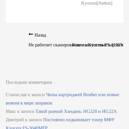
Kyocera[/button]
Назад
Не работает сканирование на Kyocera FS-1120M
Какие магнитные карты мож
Последние комметарии
Станислав
к записи
Чипы картриджей Brother или новые
веяния в мире заправок
Макс
к записи
Такой разный Хандань: HG220 и HG22A
Дмитрий
к записи
Постоянно подкачивает тонер МФУ
Kyocera FS-3040MFP