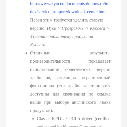
http://www.kyoceradocumentsolutions.ru/in
dex/service_support/download_center.html
Перед этим требуется удалить старую
версию:
Пуск > Программы > Kyocera >
Удалить библиотеку продуктов
Kyocera
.
Отличные результаты
производительности показывает
использование облегченных версий
драйверов, имеющих ограниченный
функционал (эти драйверы становятся
доступны для скачивания по ссылке
выше при выборе английского языка
продуктов):
Classic KPDL / PCL5 driver (certified
and signed by Kyocera Corporation)