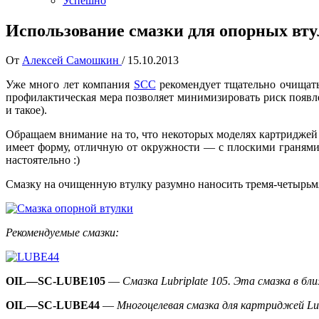
Успешно
Использование смазки для опорных вт
От
Алексей Самошкин
/
15.10.2013
Уже много лет компания
SCC
рекомендует тщательно очищать
профилактическая мера позволяет минимизировать риск появле
и такое).
Обращаем внимание на то, что некоторых моделях картридж
имеет форму, отличную от окружности — с плоскими гранями.
настоятельно :)
Смазку на очищенную втулку разумно наносить тремя-четырьмя
Рекомендуемые смазки:
OIL—SC-LUBE105
—
Смазка Lubriplate 105. Эта смазка в б
OIL—SC-LUBE44
—
Многоцелевая смазка для картриджей Lub