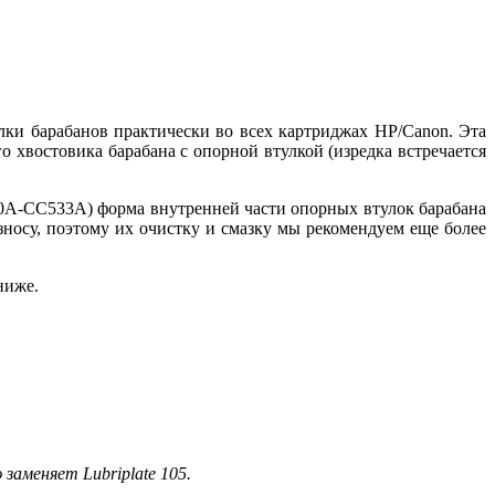
лки барабанов практически во всех картриджах HP/Canon. Эта
 хвостовика барабана с опорной втулкой (изредка встречается
A-CC533A) форма внутренней части опорных втулок барабана
носу, поэтому их очистку и смазку мы рекомендуем еще более
ниже.
заменяет Lubriplate 105.