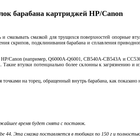
улок барабана картриджей HP/Canon
 и смазывать смазкой для трущихся поверхностей опорные вту
ния скрипов, подклинивания барабана и сплавления приводного
ей HP/Canon (например, Q6000A-Q6001, CB540A-CB543А и CC530
 Такие втулки потенциально более склонны к загрязнению и из
 точками на торец, обращенный внутрь барабана, как показано 
лижайшее время будет снята с поставок.
e 44. Эта смазка поставляется в тюбиках по 150 г и полностью 