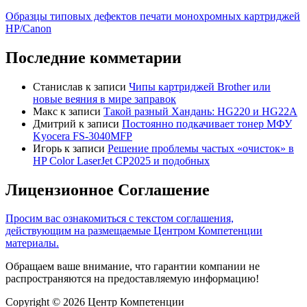
Образцы типовых дефектов печати монохромных картриджей
HP/Canon
Последние комметарии
Станислав
к записи
Чипы картриджей Brother или
новые веяния в мире заправок
Макс
к записи
Такой разный Хандань: HG220 и HG22A
Дмитрий
к записи
Постоянно подкачивает тонер МФУ
Kyocera FS-3040MFP
Игорь
к записи
Решение проблемы частых «очисток» в
HP Color LaserJet CP2025 и подобных
Лицензионное Соглашение
Просим вас ознакомиться с текстом соглашения,
действующим на размещаемые Центром Компетенции
материалы.
Обращаем ваше внимание, что гарантии компании не
распространяются на предоставляемую информацию!
Copyright © 2026 Центр Компетенции