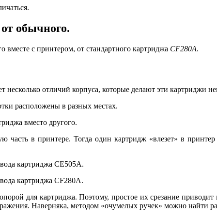
личаться.
от обычного.
го вместе с принтером, от стандартного картриджа
CF280A
.
.
т несколько отличий корпуса, которые делают эти картриджи н
ботки расположены в разных местах.
триджа вместо другого.
ую часть в принтере. Тогда один картридж «влезет» в принтер
ивода картриджа CE505A.
ивода картриджа CF280A.
опорой для картриджа. Поэтому, простое их срезание приводит к
ображения. Наверняка, методом «очумелых ручек» можно найти ра