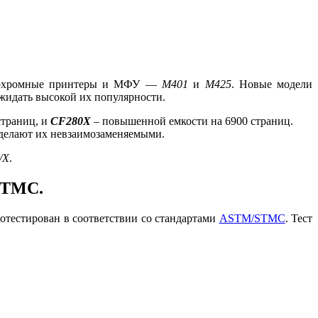
нохромные принтеры и МФУ —
M401
и
M425
. Новые модели
 ожидать высокой их популярности.
страниц, и
CF280X
– повышенной емкости на 6900 страниц.
 делают их невзаимозаменяемыми.
/X
.
STMC.
отестирован в соответствии со стандартами
ASTM/STMC
. Тест