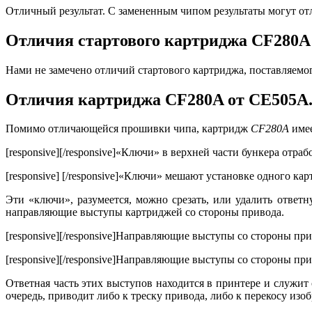
Отличный результат. С замененным чипом результаты могут от
Отличия стартового картриджа CF280A 
Нами не замечено отличий стартового картриджа, поставляемо
Отличия картриджа CF280A от CE505A
Помимо отличающейся прошивки чипа, картридж
CF280A
имее
[responsive]
[/responsive]«Ключи» в верхней части бункера отра
[responsive]
[/responsive]«Ключи» мешают установке одного кар
Эти «ключи», разумеется, можно срезать, или удалить ответн
направляющие выступы картриджей со стороны привода.
[responsive]
[/responsive]Направляющие выступы со стороны пр
[responsive]
[/responsive]Направляющие выступы со стороны пр
Ответная часть этих выступов находится в принтере и служит 
очередь, приводит либо к треску привода, либо к перекосу из