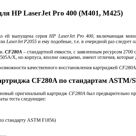
ля HP LaserJet Pro 400 (M401, M425)
раз ей выпущена серия
HP LaserJet Pro 400
, включающая мо
али
LaserJet P2055
и ему подобные, т.е. в очередной раз следует
жи.
CF280A
– стандартной емкости, с заявленным ресурсом 2700 
505A/X, но корпуса, вполне ожидаемо, имеют отличия, которые
 возможности качественного восстановления картриджей
CF280A
картриджа CF280A по стандартам ASTM/
, новый оригинальный картридж
CF280A
был предварительно пр
ьтаты теста следующие:
м по стандарту ASTM F1856)