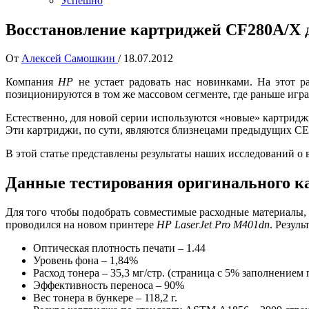
Успешно
Восстановление картриджей CF280A/X д
От
Алексей Самошкин
/
18.07.2012
Компания
HP
не устает радовать нас новинками. На этот 
позиционируются в том же массовом сегменте, где раньше игр
Естественно, для новой серии используются «новые» картрид
Эти картриджи, по сути, являются близнецами предыдущих CE
В этой статье представлены результаты наших исследований о
Данные тестирования оригинального 
Для того чтобы подобрать совместимые расходные материалы
проводился на новом принтере
HP LaserJet Pro M401dn
. Резул
Оптическая плотность печати – 1.44
Уровень фона – 1,84%
Расход тонера – 35,3 мг/стр. (страница с 5% заполнение
Эффективность переноса – 90%
Вес тонера в бункере – 118,2 г.