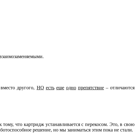
евзаимозаменяемыми.
 вместо другого,
НО
есть
еще
одно
препятствие
– отличаются
 тому, что картридж устанавливается с перекосом. Это, в свою
ботоспособное решение, но мы заниматься этим пока не стали.