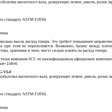
оболочка магнитного вала, дозирующее лезвие, ракель, ролик за
м по стандарту ASTM F1856)
аницы
овольно высок расход тонера. Это требует повышения заправочно
ник при этом не переполняется. Возможно, баланс между плотн
тера, хранимые в чипе, могут сильно влиять на расход тонера.
ой статьи компания SCC не квалифицировала официально компоне
».[/alert]
G-V5.0
(оболочка магнитного вала, дозирующее лезвие, ракель, ролик з
м по стандарту ASTM F1856)
аницы