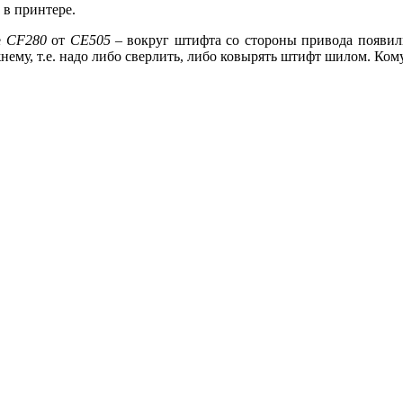
 в принтере.
е
CF280
от
CE505
– вокруг штифта со стороны привода появи
ему, т.е. надо либо сверлить, либо ковырять штифт шилом. Кому