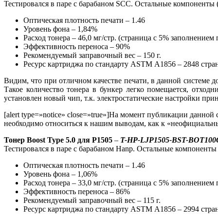
Тестировался в паре с барабаном SCC. Остальные компоненты (
Оптическая плотность печати – 1.46
Уровень фона – 1,84%
Расход тонера – 46,0 мг/стр. (страница с 5% заполнение
Эффективность переноса – 90%
Рекомендуемый заправочный вес – 150 г.
Ресурс картриджа по стандарту ASTM А1856 – 2848 стр
Видим, что при отличном качестве печати, в данной системе д
Такое количество тонера в бункер легко помещается, отход
установлен новый чип, т.к. электростатические настройки прин
[alert type=»notice» close=»true»]На момент публикации данн
необходимо относиться к нашим выводам, как к «неофициальным
Тонер Boost Type 5.0 для P1505
–
T-HP-LJP1505-BST-BOT100
Тестировался в паре с барабаном Hanp. Остальные компоненты 
Оптическая плотность печати – 1.46
Уровень фона – 1,06%
Расход тонера – 33,0 мг/стр. (страница с 5% заполнение
Эффективность переноса – 86%
Рекомендуемый заправочный вес – 115 г.
Ресурс картриджа по стандарту ASTM А1856 – 2994 стр