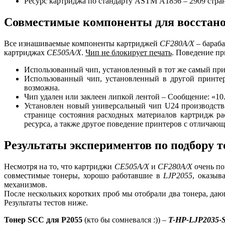
Ресурс картриджа по стандарту ASTM А1856 – 2909 стра
Совместимые компоненты для восстано
Все изнашиваемые компоненты картриджей
CF280A/X
– бараба
картриджах
CE505A/X
.
Чип не блокирует печать
. Поведение пр
Использованный чип, установленный в тот же самый при
Использованный чип, установленный в другой принте
возможна.
Чип удален или заклеен липкой лентой – Сообщение: «10
Установлен новый универсальный чип U24 производств
странице состояния расходных материалов картридж р
ресурса, а также другое поведение принтеров с отличающ
Результаты экспериментов по подбору т
Несмотря на то, что картриджи
CE505A/X
и
CF280A/X
очень по
совместимые тонеры, хорошо работавшие в
LJP2055
, оказыв
механизмов.
После нескольких коротких проб мы отобрали два тонера, д
Результаты тестов ниже.
Тонер SCC для P2055
(кто бы сомневался :)) –
T-HP-LJP2035-