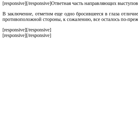
[responsive]
[/responsive]Ответная часть направляющих выступов
В заключение, отметим еще одно бросившееся в глаза отличи
противоположной стороны, к сожалению, все осталось по-прежн
[responsive]
[/responsive]
[responsive]
[/responsive]