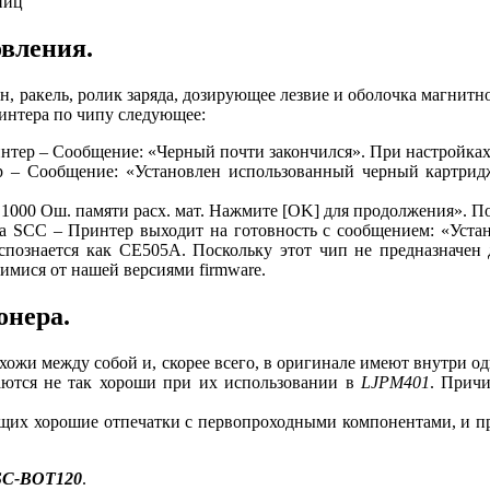
ниц
вления.
н, ракель, ролик заряда, дозирующее лезвие и оболочка магнитн
интера по чипу следующее:
нтер – Сообщение: «Черный почти закончился». При настройках
р – Сообщение: «Установлен использованный черный картрид
.1000 Ош. памяти расх. мат. Нажмите [OK] для продолжения». П
а SCC – Принтер выходит на готовность с сообщением: «Уста
аспознается как CE505A. Поскольку этот чип не предназначе
имися от нашей версиями firmware.
онера.
хожи между собой и, скорее всего, в оригинале имеют внутри о
аются не так хороши при их использовании в
LJPM401
. Причи
ающих хорошие отпечатки с первопроходными компонентами, и п
SC-BOT120
.