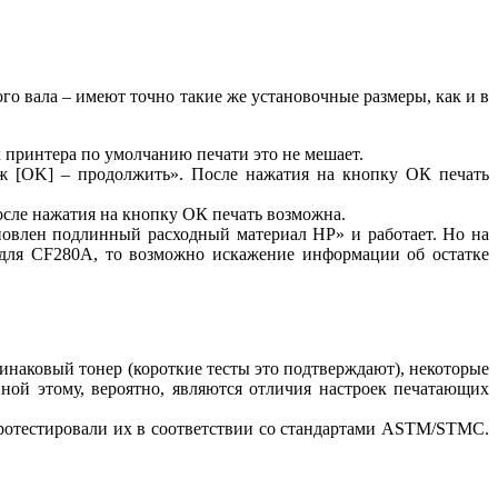
ого вала – имеют точно такие же установочные размеры, как и в
 принтера по умолчанию печати это не мешает.
ж [OK] – продолжить». После нажатия на кнопку ОК печать
осле нажатия на кнопку ОК печать возможна.
новлен подлинный расходный материал HP» и работает. Но на
н для CF280A, то возможно искажение информации об остатке
динаковый тонер (короткие тесты это подтверждают), некоторые
ной этому, вероятно, являются отличия настроек печатающих
ротестировали их в соответствии со стандартами ASTM/STMC.