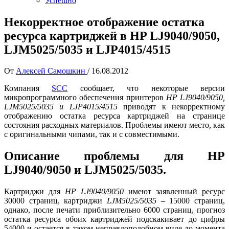
Успешно
Некорректное отображение остатка
ресурса картриджей в HP LJ9040/9050,
LJM5025/5035 и LJP4015/4515
От
Алексей Самошкин
/
16.08.2012
Компания
SCC
сообщает, что некоторые версии
микропрограммного обеспечения принтеров
HP LJ9040/9050,
LJM5025/5035 и LJP4015/4515
приводят к некорректному
отображению остатка ресурса картриджей на странице
состояния расходных материалов. Проблемы имеют место, как
с оригинальными чипами, так и с совместимыми.
Описание проблемы для HP
LJ9040/9050 и LJM5025/5035.
Картриджи для
HP LJ9040/9050
имеют заявленный ресурс
30000 страниц, картриджи
LJM5025/5035
– 15000 страниц,
однако, после печати приблизительно 6000 страниц, прогноз
остатка ресурса обоих картриджей подскакивает до цифры
54000 и остается в таком неправдоподобном виде до момента