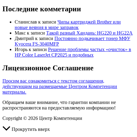
Последние комметарии
Станислав
к записи
Чипы картриджей Brother или
новые веяния в мире заправок
Макс
к записи
Такой разный Хандань: HG220 и HG22A
Дмитрий
к записи
Постоянно подкачивает тонер МФУ
Kyocera FS-3040MFP
Игорь
к записи
Решение проблемы частых «очисток» в
HP Color LaserJet CP2025 и подобных
Лицензионное Соглашение
Просим вас ознакомиться с текстом соглашения,
действующим на размещаемые Центром Компетенции
материалы.
Обращаем ваше внимание, что гарантии компании не
распространяются на предоставляемую информацию!
Copyright © 2026 Центр Компетенции
Прокрутить вверх