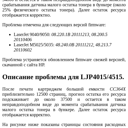
срабатывания датчика малого остатка тонера в бункере (около
25% физического остатка тонера). Далее остаток ресурса
отображается корректно.
Проблема отмечена для следующих версий firmware:
LaserJet 9040/9050:
08.220.1B 20111213, 08.200.5
20110406
LaserJet M5025/5035:
48.240.0B 20111212, 48.213.7
20110602
Проблема устраняется обновлением firmware свежей версией,
скачанной с сайта HP.
Описание проблемы для LJP4015/4515.
После печати картриджем большой емкости
CC364X
приблизительно 12500 страниц, прогноз остатка его ресурса
подскакивает до около 37500 и остается в таком
неправдоподобном виде до момента срабатывания датчика
малого остатка тонера в бункере. Далее остаток ресурса
отображается корректно.
На рисунке ниже показаны страницы состояния расходных