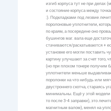
изгиб корпуса тут не при делах (м
и состояние корпуса между точка
:). Подкладками под лезвие лечит
поролоновые уплотнители, которы
по краям, а посередине оно прова
бушингов маг. вала еще достаточ
стачиваются/раскатываются + ес
установке его могли поставить ч
картину улучшают за счет того, 
(но при плохом тонере получим б
уплотнители меньше выдавливаю
поролонки на что нибудь или мягч
двустроннего скотча, стараясь уг
минимальны. Ещё у этой модели е
то после 3-4 заправки), это лечи
магнитным валом), менял на упло