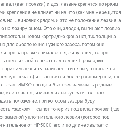
аг вал (вал проявки) и доз. лезвие крепятся по краям
ми крепления не влияет ни на что (как мне мерещится
ся, но … виновник рядом, и это не положение лезвия, а
е на дозирующем. Это они, злодеи, выгинают лезвие
ливается. В новом картридже фона нет, т.к. толщина
на для обеспечения нужного зазора, потом они
ли при заправке снималось дозирующее, то при
уть ниже и слой тонера стал толще. Прокладки
что прижим лезвия усиливается и слой утоньшается
ледную печать) и становится более равномерный, т.к.
т края. ИМХО проще и быстрее заменить родные
е, или тоньше , я менял их на кусочки толстого
адать положение, при котором зазоры будут
сть «заскок» — сыпет тонер из под вала проявки (где
тся заменой уплотнительного лезвия (которое под
тнительное от HP5000, его и по длине хватает с