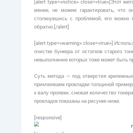
[alert type=»notice» close=»true»]Этот м
менее, не можем гарантировать, что он
столкнувшись с проблемой, его можно 
обратно.[/alert]
[alert type=»warning» close=»true»] Испо
очистке бункера от остатков старого то
невыполнение которых тоже может быть пр
Суть метода — под отверстия крепежных
приклеиваем прокладки толщиной пример
к валу проявки, снижая количество тонер
прокладок показаны на рисунке ниже.
[responsive]