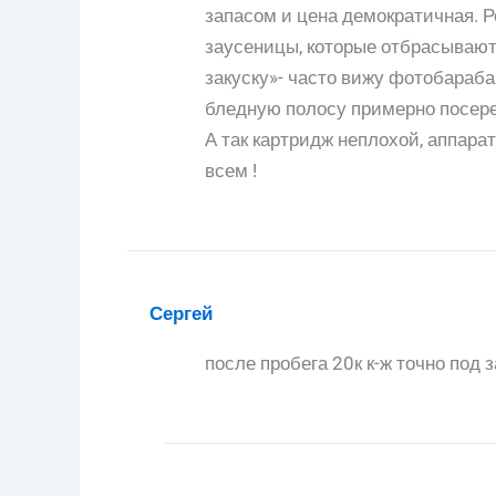
запасом и цена демократичная. 
заусеницы, которые отбрасывают 
закуску»- часто вижу фотобараба
бледную полосу примерно посеред
А так картридж неплохой, аппара
всем !
Сергей
после пробега 20к к-ж точно под 