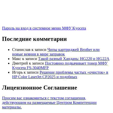
Пароль на вход в системное меню МФУ Kyocera
Последние комметарии
Станислав
к записи
Чипы картриджей Brother или
новые веяния в мире заправок
Макс
к записи
Такой разный Хандань: HG220 и HG22A
Дмитрий
к записи
Постоянно подкачивает тонер МФУ
Kyocera FS-3040MFP
Игорь
к записи
Решение проблемы частых «очисток» в
HP Color LaserJet CP2025 и подобных
Лицензионное Соглашение
Просим вас ознакомиться с текстом соглашения,
действующим на размещаемые Центром Компетенции
материалы.