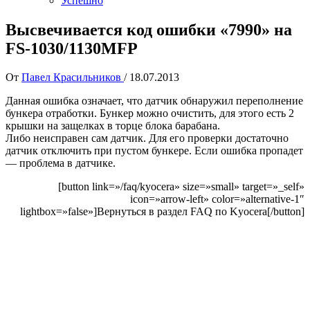
Успешно
Высвечивается код ошибки «7990» на
FS-1030/1130MFP
От
Павел Красильников
/
18.07.2013
Данная ошибка означает, что датчик обнаружил переполнение
бункера отработки. Бункер можно очистить, для этого есть 2
крышки на защелках в торце блока барабана.
Либо неисправен сам датчик. Для его проверки достаточно
датчик отключить при пустом бункере. Если ошибка пропадет
— проблема в датчике.
[button link=»/faq/kyocera» size=»small» target=»_self»
icon=»arrow-left» color=»alternative-1″
lightbox=»false»]Вернуться в раздел FAQ по Kyocera[/button]