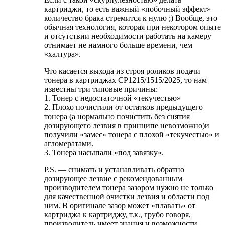
картриджи, то есть важный «побочный эффект» —
количество брака стремится к нулю ;) Вообще, это
обычная технология, которая при некотором опыте
и отсутствии необходимости работать на камеру
отнимает не намного больше времени, чем
«халтура».
Что касается выхода из строя роликов подачи
тонера в картриджах CP1215/1515/2025, то нам
известны три типовые причины:
1. Тонер с недостаточной «текучестью»
2. Плохо почистили от остатков предыдущего
тонера (а нормально почистить без снятия
дозирующего лезвия в принципе невозможно)и
получили «замес» тонера с плохой «текучестью» и
агломератами.
3. Тонера насыпали «под завязку».
P.S. — снимать и устанавливать обратно
дозирующее лезвие с рекомендованным
производителем тонера зазором нужно не только
для качественной очистки лезвия и области под
ним. В оригинале зазор может «плавать» от
картриджа к картриджу, т.к., грубо говоря,
производитель имеет знания и возможности