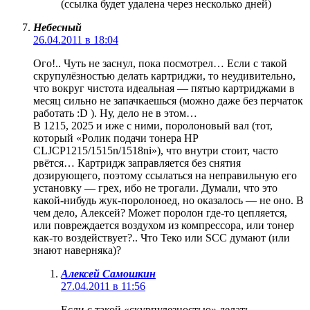
(ссылка будет удалена через несколько дней)
Небесный
26.04.2011 в 18:04
Ого!.. Чуть не заснул, пока посмотрел… Если с такой
скрупулёзностью делать картриджи, то неудивительно,
что вокруг чистота идеальная — пятью картриджами в
месяц сильно не запачкаешься (можно даже без перчаток
работать :D ). Ну, дело не в этом…
В 1215, 2025 и иже с ними, поролоновый вал (тот,
который «Ролик подачи тонера HP
CLJCP1215/1515n/1518ni»), что внутри стоит, часто
рвётся… Картридж заправляется без снятия
дозирующего, поэтому ссылаться на неправильную его
установку — грех, ибо не трогали. Думали, что это
какой-нибудь жук-поролоноед, но оказалось — не оно. В
чем дело, Алексей? Может поролон где-то цепляется,
или повреждается воздухом из компрессора, или тонер
как-то воздействует?.. Что Теко или SCC думают (или
знают наверняка)?
Алексей Самошкин
27.04.2011 в 11:56
Если с такой «скурпулезностью» делать