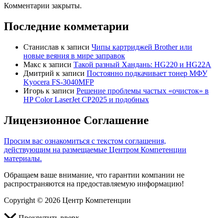
Комментарии закрыты.
Последние комметарии
Станислав
к записи
Чипы картриджей Brother или
новые веяния в мире заправок
Макс
к записи
Такой разный Хандань: HG220 и HG22A
Дмитрий
к записи
Постоянно подкачивает тонер МФУ
Kyocera FS-3040MFP
Игорь
к записи
Решение проблемы частых «очисток» в
HP Color LaserJet CP2025 и подобных
Лицензионное Соглашение
Просим вас ознакомиться с текстом соглашения,
действующим на размещаемые Центром Компетенции
материалы.
Обращаем ваше внимание, что гарантии компании не
распространяются на предоставляемую информацию!
Copyright © 2026 Центр Компетенции
Прокрутить вверх