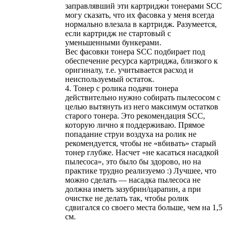
заправлявший эти картриджи тонерами SCC
могу сказать, что их фасовка у меня всегда
нормально влезала в картридж. Разумеется,
если картридж не стартовый с
уменьшенными бункерами.
Вес фасовки тонера SCC подбирает под
обеспечение ресурса картриджа, близкого к
оригиналу, т.е. учитывается расход и
неиспользуемый остаток.
4. Тонер с ролика подачи тонера
действительно нужно собирать пылесосом с
целью вытянуть из него максимум остатков
старого тонера. Это рекомендация SCC,
которую лично я поддерживаю. Прямое
попадание струи воздуха на ролик не
рекомендуется, чтобы не «вбивать» старый
тонер глубже. Насчет «не касаться насадкой
пылесоса», это было бы здорово, но на
практике трудно реализуемо :) Лучшее, что
можно сделать — насадка пылесоса не
должна иметь зазубрин/царапин, а при
очистке не делать так, чтобы ролик
сдвигался со своего места больше, чем на 1,5
см.