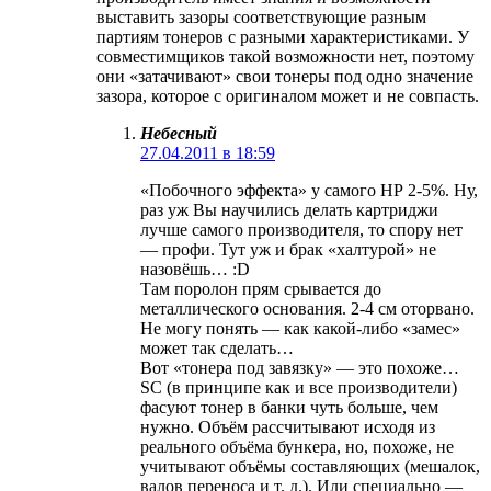
выставить зазоры соответствующие разным
партиям тонеров с разными характеристиками. У
совместимщиков такой возможности нет, поэтому
они «затачивают» свои тонеры под одно значение
зазора, которое с оригиналом может и не совпасть.
Небесный
27.04.2011 в 18:59
«Побочного эффекта» у самого НР 2-5%. Ну,
раз уж Вы научились делать картриджи
лучше самого производителя, то спору нет
— профи. Тут уж и брак «халтурой» не
назовёшь… :D
Там поролон прям срывается до
металлического основания. 2-4 см оторвано.
Не могу понять — как какой-либо «замес»
может так сделать…
Вот «тонера под завязку» — это похоже…
SC (в принципе как и все производители)
фасуют тонер в банки чуть больше, чем
нужно. Объём рассчитывают исходя из
реального объёма бункера, но, похоже, не
учитывают объёмы составляющих (мешалок,
валов переноса и т. д.). Или специально —