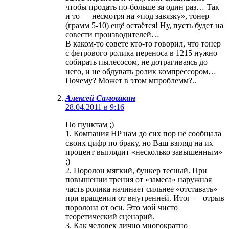
чтобы продать по-больше за один раз… Так
и то — несмотря на «под завязку», тонер
(грамм 5-10) ещё остаётся! Ну, пусть будет на
совести производителей…
В каком-то совете кто-то говорил, что тонер
с фетрового ролика переноса в 1215 нужно
собирать пылесосом, не дотрагиваясь до
него, и не обдувать ролик компрессором…
Почему? Может в этом мпроблемм?..
Алексей Самошкин
28.04.2011 в 9:16
По пунктам ;)
1. Компания HP нам до сих пор не сообщала
своих цифр по браку, но Ваш взгляд на их
процент выглядит «несколько завышенным»
;)
2. Поролон мягкий, бункер тесный. При
повышении трения от «замеса» наружная
часть ролика начинает сильнее «отставать»
при вращении от внутренней. Итог — отрыв
поролона от оси. Это мой чисто
теоретический сценарий.
3. Как человек лично многократно