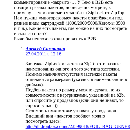
комментирование «закрыто»… У Теко в B2B есть
позиции разных пакетов, но негде посмотреть, к
примеру — чем отличается застёжка ZipLock от ZipTop.
Нам нужны «многоразовые» пакеты с застёжками под
разные виды картриджей (1000/2000/5000/Xerox-ы 3500
и т. д.). Какие есть пакеты, где можно на них посмотреть
и сколько стоят?
Было бы неплохо фотки привязать к B2B…
Алексей Самошкин
27.04.2011 в 12:16
Застежка ZipLock и застежка ZipTop это разные
наименования одного и того же типа застежки.
Помимо наличия/отсутствия застежки пакеты
отличаются размерами (указаны в наименовании в
дюймах).
Подбор пакета по размеру можно сделать по их
совместимости с картриджами, указанной на b2b,
или спросить у продавцов (если они не знают, то
спросят у нас :))
Стоимость нужно тоже узнавать у продавцов.
Внешний вид «пакетов вообще» можно
посмотреть здесь:
http://dl.dropbox.com/u/23599618/FOIL_BAG_GENER