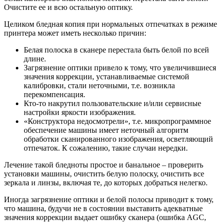
Очистите ее и всю остальную оптику.
Целиком бледная копия при нормальных отпечатках в режиме
принтера может иметь несколько причин:
Белая полоска в сканере перестала быть белой по всей
длине.
Загрязнение оптики привело к тому, что увеличившиеся
значения коррекции, устанавливаемые системой
калибровки, стали неточными, т.е. возникла
перекомпенсация.
Кто-то накрутил пользовательские и/или сервисные
настройки яркости изображения.
«Конструктора недосмотрели», т.е. микропрограммное
обеспечение машины имеет неточный алгоритм
обработки сканированного изображения, осветляющий
отпечаток. К сожалению, такие случаи нередки.
Лечение такой бледноты простое и банальное – проверить
установки машины, очистить белую полоску, очистить все
зеркала и линзы, включая те, до которых добраться нелегко.
Иногда загрязнение оптики и белой полосы приводит к тому,
что машина, будучи не в состоянии выставить адекватные
значения коррекции выдает ошибку сканера (ошибка AGC,