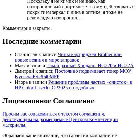
Поскольку я не химик и не знаю, как
изопропиловый спирт может взаимодействовать с
покрытием зеркал и линз в оптике, я тоже не
рекомендую изопропил…
Комментарии закрыты.
Последние комметарии
Станислав
к записи
Чипы картриджей Brother или
новые веяния в мире заправок
Макс
к записи
Такой разный Хандань: HG220 и HG22A
Дмитрий
к записи
Постоянно подкачивает тонер МФУ
Kyocera FS-3040MFP
Игорь
к записи
Решение проблемы частых «очисток» в
HP Color LaserJet CP2025 и подобных
Лицензионное Соглашение
Просим вас ознакомиться с текстом соглашения,
действующим на размещаемые Центром Компетенции
материалы.
Обращаем ваше внимание, что гарантии компании не