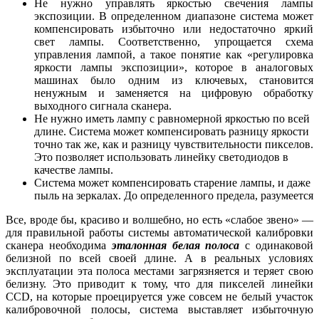
Не нужно управлять яркостью свечения лампы
экспозиции. В определенном диапазоне система может
компенсировать избыточно или недостаточно яркий
свет лампы. Соответственно, упрощается схема
управления лампой, а такое понятие как «регулировка
яркости лампы экспозиции», которое в аналоговых
машинах было одним из ключевых, становится
ненужным и заменяется на цифровую обработку
выходного сигнала сканера.
Не нужно иметь лампу с равномерной яркостью по всей
длине. Система может компенсировать разницу яркости
точно так же, как и разницу чувствительности пикселов.
Это позволяет использовать линейку светодиодов в
качестве лампы.
Система может компенсировать старение лампы, и даже
пыль на зеркалах. До определенного предела, разумеется
Все, вроде бы, красиво и волшебно, но есть «слабое звено» —
для правильной работы системы автоматической калибровки
сканера необходима
эталонная белая полоса
с одинаковой
белизной по всей своей длине. А в реальных условиях
эксплуатации эта полоса местами загрязняется и теряет свою
белизну. Это приводит к тому, что для пикселей линейки
CCD, на которые проецируется уже совсем не белый участок
калибровочной полосы, система выставляет избыточную