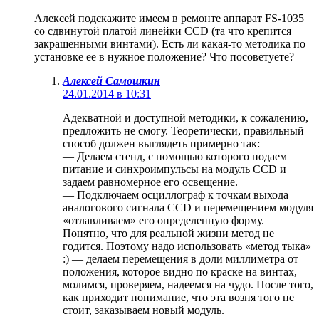
Алексей подскажите имеем в ремонте аппарат FS-1035
со сдвинутой платой линейки CCD (та что крепится
закрашенными винтами). Есть ли какая-то методика по
установке ее в нужное положение? Что посоветуете?
Алексей Самошкин
24.01.2014 в 10:31
Адекватной и доступной методики, к сожалению,
предложить не смогу. Теоретически, правильный
способ должен выглядеть примерно так:
— Делаем стенд, с помощью которого подаем
питание и синхроимпульсы на модуль CCD и
задаем равномерное его освещение.
— Подключаем осциллограф к точкам выхода
аналогового сигнала CCD и перемещением модуля
«отлавливаем» его определенную форму.
Понятно, что для реальной жизни метод не
годится. Поэтому надо использовать «метод тыка»
:) — делаем перемещения в доли миллиметра от
положения, которое видно по краске на винтах,
молимся, проверяем, надеемся на чудо. После того,
как приходит понимание, что эта возня того не
стоит, заказываем новый модуль.