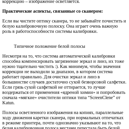
коррекцию – изображение осветляется.
Практические аспекты, связанные со сканером:
Если вы чистите оптику сканера, то не забывайте почистить и
белую калибровочную полоску. Она играет очень важную
роль в работоспособности системы калибровки.
Типичное положение белой полосы
Несмотря на то, что система автоматической калибровки
способна компенсировать загрязнение зеркал и линз, их тоже
нужно тщательно чистить :). Как минимум, чтобы значения
коррекции не выходили за диапазон, в котором система
работает правильно. Для очистки зеркал и линз в
большинстве случаев достаточно сухой безворсовой салфетки.
Если грязь сухой салфеткой не оттирается, то лучше
воздержаться от применения «ядреной химии» и попробовать
сначала «мягкие» очистители оптики типа “ScreenClene” от
Katun.
Полосы осветленного изображения на копиях, параллельные
ходу движения каретки сканера, при нормальных отпечатках
в режиме принтера, почти однозначно указывают на то, что
белая калибровочная полоса местами перестала быть белой.