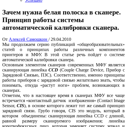
Успешно
Зачем нужна белая полоска в сканере.
Принцип работы системы
автоматической калибровки сканера.
От
Алексей Самошкин
/
29.04.2010
Мы продолжаем серию публикаций «общеобразовательных»
статей о принципах работы различных компонентов
принтеров и МФУ. В этой статье речь пойдет о системе
автоматической калибровки сканера.
Основным элементом сканеров современных МФУ является
сканирующая линейка
CCD
(Couple Charge Device, Прибор с
Зарядовой Связью, ПЗС). Соответственно, именно принципы
работы приборов с зарядовой связью желательно знать, чтобы
понимать, откуда «растут ноги» проблем, возникающих в
сканерах.
Отметим, что в настоящее время в сканерах МФУ все чаще
встречается «контактный датчик изображения» (Contact Image
Sensor,
CIS
), в основе которого лежит тот же самый принцип
зарядовой связи. Грубо говоря, CIS это модуль, который в
котором объединены: сканирующая линейка CCD с длиной,
равной размеру сканируемого изображения; линейка
короткофокусных линз, которая заменяет систему зеркал и