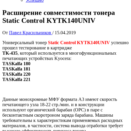
Успешно
Расширение совместимости тонера
Static Control KYTK140UNIV
От
Павел Красильников
/
15.04.2019
Универсальный тонер
Static Control KYTK140UNIV
успешно
прошел тестирование в картридже
TK-435
, который используется в многофункциональных
печатающих устройствах Kyocera:
TASKalfa 180
TASKalfa 181
TASKalfa 220
TASKalfa 221
Данные монохромные МФУ формата А3 имеют скорость
печатающего узла 18-22 стр./мин. и в конструкции
используют органический барабан (OPC) в паре с
бесконтактным скоротроном заряда барабана. Машины
требовательны к характеристикам применяемых расходных
материалов, в частности, система вывода отработки требует
высокую эффективность переноса тонера.