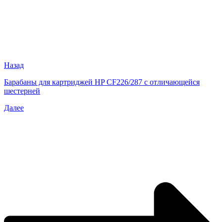
Назад
Барабаны для картриджей HP CF226/287 с отличающейся
шестерней
Далее