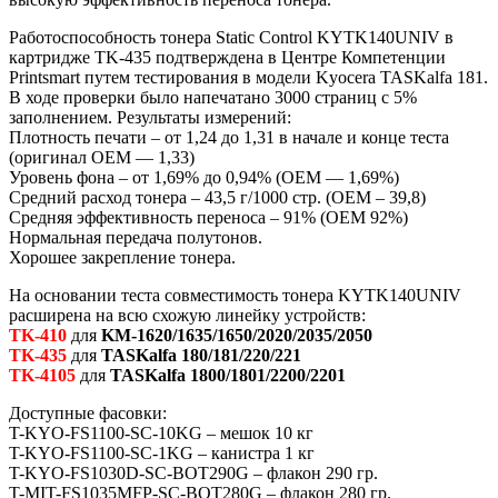
Работоспособность тонера Static Control KYTK140UNIV в
картридже TK-435 подтверждена в Центре Компетенции
Printsmart путем тестирования в модели Kyocera TASKalfa 181.
В ходе проверки было напечатано 3000 страниц с 5%
заполнением. Результаты измерений:
Плотность печати – от 1,24 до 1,31 в начале и конце теста
(оригинал OEM — 1,33)
Уровень фона – от 1,69% до 0,94% (OEM — 1,69%)
Средний расход тонера – 43,5 г/1000 стр. (OEM – 39,8)
Средняя эффективность переноса – 91% (OEM 92%)
Нормальная передача полутонов.
Хорошее закрепление тонера.
На основании теста совместимость тонера KYTK140UNIV
расширена на всю схожую линейку устройств:
TK-410
для
KM-1620/1635/1650/2020/2035/2050
TK-435
для
TASKalfa 180/181/220/221
TK-4105
для
TASKalfa 1800/1801/2200/2201
Доступные фасовки:
T-KYO-FS1100-SC-10KG – мешок 10 кг
T-KYO-FS1100-SC-1KG – канистра 1 кг
T-KYO-FS1030D-SC-BOT290G – флакон 290 гр.
T-MIT-FS1035MFP-SC-BOT280G – флакон 280 гр.