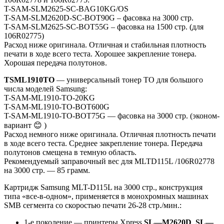
T-SAM-SLM2625-SC-BAG10KG/OS
T-SAM-SLM2620D-SC-BOT90G – фасовка на 3000 стр.
T-SAM-SLM2625-SC-BOT55G – фасовка на 1500 стр. (для
106R02775)
Расход ниже оригинала. Отличная и стабильная плотность
печати в ходе всего теста. Хорошее закрепление тонера.
Хорошая передача полутонов.
TSML
1910
TO
— универсальный тонер TO для большого
числа моделей Samsung:
T-SAM-ML1910-TO-20KG
T-SAM-ML1910-TO-BOT600G
T-SAM-ML1910-TO-BOT75G — фасовка на 3000 стр. (эконом-
вариант 😊 )
Расход немного ниже оригинала. Отличная плотность печати
в ходе всего теста. Среднее закрепление тонера. Передача
полутонов смещена в темную область.
Рекомендуемый заправочный вес для MLTD115L /106R02778
на 3000 стр. — 85 грамм.
Картридж Samsung MLT-D115L на 3000 стр., конструкция
типа «все-в-одном», применяется в монохромных машинах
SMB сегмента со скоростью печати 26-28 стр./мин.:
1-е поколение — принтеры Xpress
SL
—
M
2620
D
,
SL
—