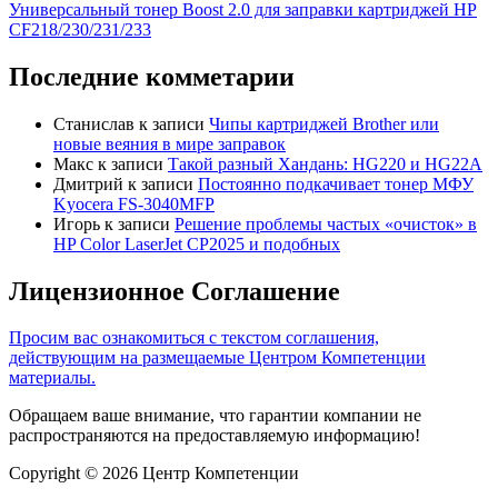
Универсальный тонер Boost 2.0 для заправки картриджей HP
CF218/230/231/233
Последние комметарии
Станислав
к записи
Чипы картриджей Brother или
новые веяния в мире заправок
Макс
к записи
Такой разный Хандань: HG220 и HG22A
Дмитрий
к записи
Постоянно подкачивает тонер МФУ
Kyocera FS-3040MFP
Игорь
к записи
Решение проблемы частых «очисток» в
HP Color LaserJet CP2025 и подобных
Лицензионное Соглашение
Просим вас ознакомиться с текстом соглашения,
действующим на размещаемые Центром Компетенции
материалы.
Обращаем ваше внимание, что гарантии компании не
распространяются на предоставляемую информацию!
Copyright © 2026 Центр Компетенции