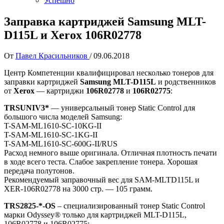
Успешно
Заправка картриджей Samsung MLT-
D115L и Xerox 106R02778
От
Павел Красильников
/
09.06.2018
Центр Компетенции квалифицировал несколько тонеров для
заправки картриджей
Samsung MLT-D115L
и родственников
от
Xerox
— картриджи
106R02778
и
106R02775
:
TRSUNIV3*
— универсальный тонер Static Control для
большого числа моделей Samsung:
T-SAM-ML1610-SC-10KG-II
​T-SAM-ML1610-SC-1KG-II
​T-SAM-ML1610-SC-600G-II/RUS
Расход немного выше оригинала. Отличная плотность печати
в ходе всего теста. Слабое закрепление тонера. Хорошая
передача полутонов.
Рекомендуемый заправочный вес для SAM-MLTD115L и
XER-106R02778 на 3000 стр. — 105 грамм.
TRS
2825-*-
OS
– специализированный тонер Static Control
марки Odyssey® только для картриджей MLT-D115L,
106R02778 и 106R02775: