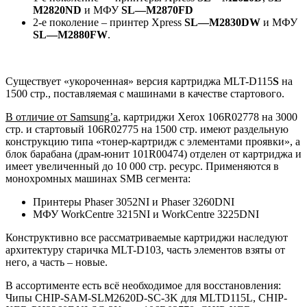
M
2820
ND
и МФУ
SL
—
M
2870
FD
2-е поколение – принтер Xpress
SL
—
M
2830
DW
и МФУ
SL
—
M
2880
FW
.
Существует «укороченная» версия картриджа MLT-D115
S
на
1500 стр., поставляемая с машинами в качестве стартового.
В отличие от Samsung’а
, картриджи Xerox 106R02778 на 3000
стр. и стартовый 106R02775 на 1500 стр. имеют раздельную
конструкцию типа «тонер-картридж с элементами проявки», а
блок барабана (драм-юнит 101R00474) отделен от картриджа и
имеет увеличенный до 10 000 стр. ресурс. Применяются в
монохромных машинах SMB сегмента:
Принтеры Phaser 3052NI и Phaser 3260DNI
МФУ WorkCentre 3215NI и WorkCentre 3225DNI
Конструктивно все рассматриваемые картриджи наследуют
архитектуру старичка MLT-D103, часть элементов взяты от
него, а часть – новые.
В ассортименте есть всё необходимое для восстановления:
Чипы CHIP-SAM-SLM2620D-SC-3K для MLTD115L, CHIP-