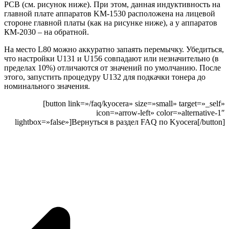
PCB (cм. рисунок ниже). При этом, данная индуктивность на
главной плате аппаратов KM-1530 расположена на лицевой
стороне главной платы (как на рисунке ниже), а у аппаратов
КМ-2030 – на обратной.
На место L80 можно аккуратно запаять перемычку. Убедиться,
что настройки U131 и U156 совпадают или незначительно (в
пределах 10%) отличаются от значений по умолчанию. После
этого, запустить процедуру U132 для подкачки тонера до
номинального значения.
[button link=»/faq/kyocera» size=»small» target=»_self»
icon=»arrow-left» color=»alternative-1″
lightbox=»false»]Вернуться в раздел FAQ по Kyocera[/button]