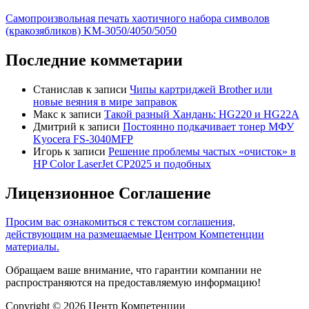
Самопроизвольная печать хаотичного набора символов
(кракозябликов) KM-3050/4050/5050
Последние комметарии
Станислав
к записи
Чипы картриджей Brother или
новые веяния в мире заправок
Макс
к записи
Такой разный Хандань: HG220 и HG22A
Дмитрий
к записи
Постоянно подкачивает тонер МФУ
Kyocera FS-3040MFP
Игорь
к записи
Решение проблемы частых «очисток» в
HP Color LaserJet CP2025 и подобных
Лицензионное Соглашение
Просим вас ознакомиться с текстом соглашения,
действующим на размещаемые Центром Компетенции
материалы.
Обращаем ваше внимание, что гарантии компании не
распространяются на предоставляемую информацию!
Copyright © 2026 Центр Компетенции