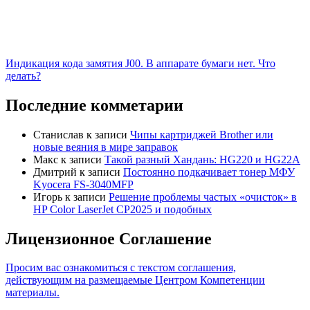
Индикация кода замятия J00. В аппарате бумаги нет. Что
делать?
Последние комметарии
Станислав
к записи
Чипы картриджей Brother или
новые веяния в мире заправок
Макс
к записи
Такой разный Хандань: HG220 и HG22A
Дмитрий
к записи
Постоянно подкачивает тонер МФУ
Kyocera FS-3040MFP
Игорь
к записи
Решение проблемы частых «очисток» в
HP Color LaserJet CP2025 и подобных
Лицензионное Соглашение
Просим вас ознакомиться с текстом соглашения,
действующим на размещаемые Центром Компетенции
материалы.