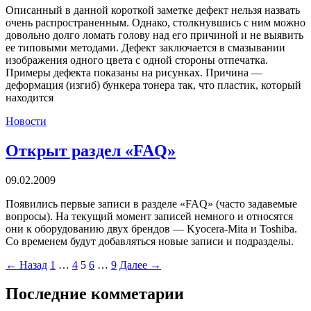
Описанный в данной короткой заметке дефект нельзя назвать
очень распространенным. Однако, столкнувшись с ним можно
довольно долго ломать голову над его причиной и не выявить
ее типовыми методами. Дефект заключается в смазывании
изображения одного цвета с одной стороны отпечатка.
Примеры дефекта показаны на рисунках. Причина —
деформация (изгиб) бункера тонера так, что пластик, который
находится
Новости
Открыт раздел «FAQ»
09.02.2009
Появились первые записи в разделе «FAQ» (часто задавемые
вопросы). На текущий момент записей немного и относятся
они к оборудованию двух брендов — Kyocera-Mita и Toshiba.
Со временем будут добавляться новые записи и подразделы.
←
Назад
1
…
4
5
6
…
9
Далее
→
Последние комметарии