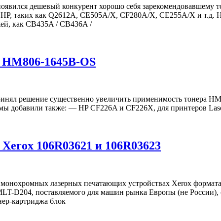
е появился дешевый конкурент хорошо себя зарекомендовавшему
й HP, таких как Q2612A, CE505A/X, CF280A/X, CE255A/X и т.д.
ей, как CB435A / CB436A /
С HM806-1645B-OS
инял решение существенно увеличить применимость тонера HM80
ы добавили также: — HP CF226A и CF226X, для принтеров Lase
 Xerox 106R03621 и 106R03623
монохромных лазерных печатающих устройствах Xerox формата A4
LT-D204, поставляемого для машин рынка Европы (не России), 
нер-картриджа блок