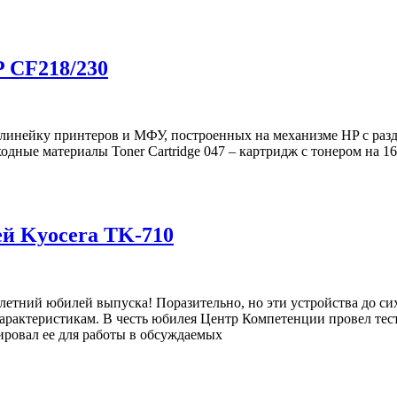
 CF218/230
линейку принтеров и МФУ, построенных на механизме HP с разд
ые материалы Toner Cartridge 047 – картридж с тонером на 1600
ей Kyocera TK-710
тний юбилей выпуска! Поразительно, но эти устройства до сих
характеристикам. В честь юбилея Центр Компетенции провел те
ировал ее для работы в обсуждаемых