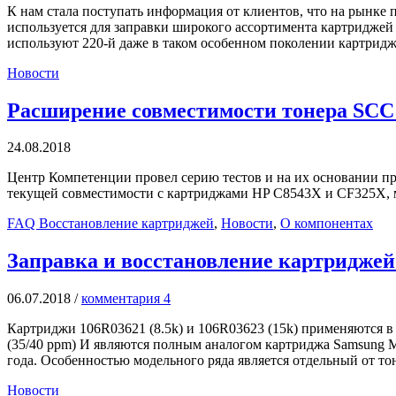
К нам стала поступать информация от клиентов, что на рынк
используется для заправки широкого ассортимента картридже
используют 220-й даже в таком особенном поколении картридж
Новости
Расширение совместимости тонера SC
24.08.2018
Центр Компетенции провел серию тестов и на их основании пр
текущей совместимости с картриджами HP C8543X и CF325X, м
FAQ Восстановление картриджей
,
Новости
,
О компонентах
Заправка и восстановление картриджей
06.07.2018
/
комментария 4
Картриджи 106R03621 (8.5k) и 106R03623 (15k) применяются в 
(35/40 ppm) И являются полным аналогом картриджа Samsung M
года. Особенностью модельного ряда является отдельный от то
Новости