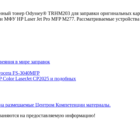
ванный тонер Odyssey® TRHM203 для заправки оригинальных кар
03 и МФУ HP Laser Jet Pro MFP M277. Рассматриваемые устройс
веяния в мире заправок
ocera FS-3040MFP
 Color LaserJet CP2025 и подобных
 на размещаемые Центром Компетенции материалы.
траняются на предоставляемую информацию!