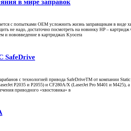
яния в мире заправок
вается с попытками OEM усложнить жизнь заправщикам в виде 
ить не надо, достаточно посмотреть на новинку HP – картридж 
ем и нововведение в картриджах Kyocera
C SafeDrive
рабанов с технологией привода SafeDriveTM от компании Stati
erJet P2035 и P2055) и CF280A/X (LaserJet Pro M401 и M425), 
ечения приводного «хвостовика» в
A