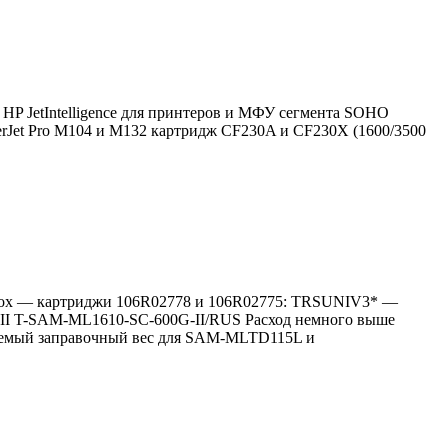
HP JetIntelligence для принтеров и МФУ сегмента SOHO
serJet Pro M104 и M132 картридж CF230A и CF230X (1600/3500
erox — картриджи 106R02778 и 106R02775: TRSUNIV3* —
-II ​T-SAM-ML1610-SC-600G-II/RUS Расход немного выше
ндуемый заправочный вес для SAM-MLTD115L и