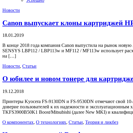
Успешно
Новости
Canon выпускает клоны картриджей HP
18.01.2019
В конце 2018 года компания Canon выпустила на рынок новую 
SENSYS LBP112 / LBP113w и MF112 / MF113w использует расходн
на […]
Новости
,
Статьи
О юбилее и новом тонере для картридж
19.12.2018
Принтеры Kyocera FS-9130DN и FS-9530DN отмечают свой 10-ле
доверие пользователей к их надежности и эксплуатационным 
TKFS3900B50K1 Boost/Mitsubishi (далее New MKI) и квалифиц
О компонентах
,
О технологиях
,
Статьи
,
Теория и ликбез