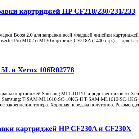
равки картриджей HP CF218/230/231/233
рки Boost 2.0 для заправки всей младшей линейки картриджей 
aserJet Pro M102 и M130 картридж CF218A (1400 стр.) — для La
5L и Xerox 106R02778
аправки картриджей Samsung MLT-D115L и родственников от X
елей Samsung: T-SAM-ML1610-SC-10KG-II ​T-SAM-ML1610-SC-1KG
лабое закрепление тонера. Хорошая передача полутонов. Рекоме
авки картриджей HP CF230A и CF230X