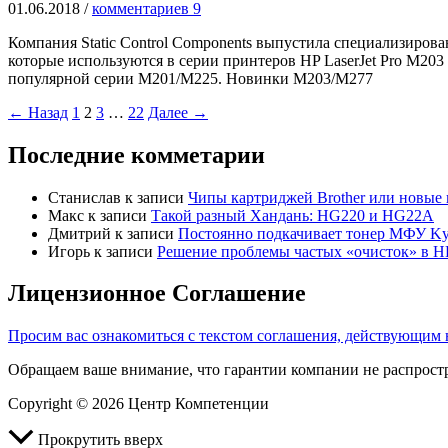
01.06.2018
/
комментариев 9
Компания Static Control Components выпустила специализиро
которые используются в серии принтеров HP LaserJet Pro M2
популярной серии M201/M225. Новинки M203/M277
←
Назад
1
2
3
…
22
Далее
→
Последние комметарии
Станислав
к записи
Чипы картриджей Brother или новые 
Макс
к записи
Такой разный Хандань: HG220 и HG22A
Дмитрий
к записи
Постоянно подкачивает тонер МФУ Ky
Игорь
к записи
Решение проблемы частых «очисток» в HP
Лицензионное Соглашение
Просим вас ознакомиться с текстом соглашения, действующим
Обращаем ваше внимание, что гарантии компании не распрос
Copyright © 2026 Центр Компетенции
Прокрутить вверх