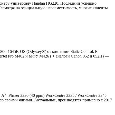
 тонеру-универсалу Handan HG220. Последний успешно
 Несмотря на официальную несовместимость, многие клиенты
6-1645B-OS (Odyssey®) от компании Static Control. К
rJet Pro M402 и МФУ M426 ( + аналоги Canon 052 и 052H) —
: Phaser 3330 (40 ppm) WorkCentre 3335 / WorkCentre 3345
со своими чипами. Актуальные, производятся примерно с 2017