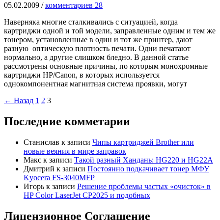
05.02.2009
/
комментариев 28
Наверняка многие сталкивались с ситуацией, когда
картриджи одной и той модели, заправленные одним и тем же
тонером, установленные в один и тот же принтер, дают
разную оптическую плотность печати. Одни печатают
нормально, а другие слишком бледно. В данной статье
рассмотрены основные причины, по которым монохромные
картриджи HP/Canon, в которых используется
однокомпонентная магнитная система проявки, могут
←
Назад
1
2
3
Последние комметарии
Станислав
к записи
Чипы картриджей Brother или
новые веяния в мире заправок
Макс
к записи
Такой разный Хандань: HG220 и HG22A
Дмитрий
к записи
Постоянно подкачивает тонер МФУ
Kyocera FS-3040MFP
Игорь
к записи
Решение проблемы частых «очисток» в
HP Color LaserJet CP2025 и подобных
Лицензионное Соглашение