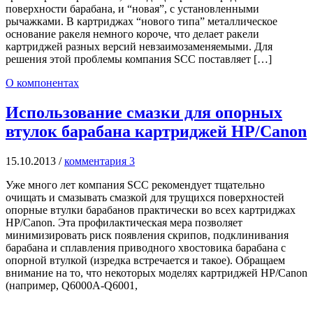
поверхности барабана, и “новая”, с установленными
рычажками. В картриджах “нового типа” металлическое
основание ракеля немного короче, что делает ракели
картриджей разных версий невзаимозаменяемыми. Для
решения этой проблемы компания SCC поставляет […]
О компонентах
Использование смазки для опорных
втулок барабана картриджей HP/Canon
15.10.2013
/
комментария 3
Уже много лет компания SCC рекомендует тщательно
очищать и смазывать смазкой для трущихся поверхностей
опорные втулки барабанов практически во всех картриджах
HP/Canon. Эта профилактическая мера позволяет
минимизировать риск появления скрипов, подклинивания
барабана и сплавления приводного хвостовика барабана с
опорной втулкой (изредка встречается и такое). Обращаем
внимание на то, что некоторых моделях картриджей HP/Canon
(например, Q6000A-Q6001,