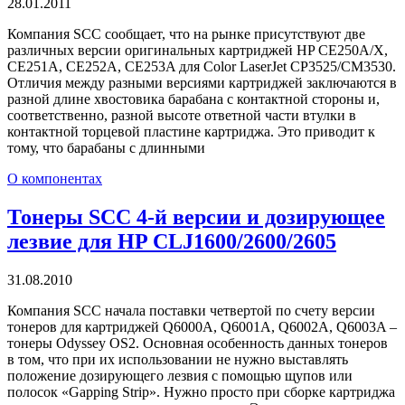
28.01.2011
Компания SCC сообщает, что на рынке присутствуют две
различных версии оригинальных картриджей HP CE250A/X,
CE251A, CE252A, CE253A для Color LaserJet CP3525/CM3530.
Отличия между разными версиями картриджей заключаются в
разной длине хвостовика барабана с контактной стороны и,
соответственно, разной высоте ответной части втулки в
контактной торцевой пластине картриджа. Это приводит к
тому, что барабаны с длинными
О компонентах
Тонеры SCC 4-й версии и дозирующее
лезвие для HP CLJ1600/2600/2605
31.08.2010
Компания SCC начала поставки четвертой по счету версии
тонеров для картриджей Q6000A, Q6001A, Q6002A, Q6003A –
тонеры Odyssey OS2. Основная особенность данных тонеров
в том, что при их использовании не нужно выставлять
положение дозирующего лезвия с помощью щупов или
полосок «Gapping Strip». Нужно просто при сборке картриджа