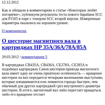
12.12.2012
Как и обещали в комментариях к статье «Некоторые любят
погорячее«, публикуем результаты теста нового барабана SCC
для P1505 в паре с тонером SCC второй версии. Измеренные
параметры оказались на хорошем уровне.
О компонентах
О шестерне магнитного вала в
картриджах HP 35A/36A/78A/85A
29.03.2012
/
комментариев 5
В картриджах CB435A, CB436A, CE278A, CE285A и
подобных картриджах Canon шестерня привода магнитного
вала имеет одну не очень приятную особенность — вращение
шестерни на вал передается четырьмя маленькими выступами,
которые изнашиваются или ломаются гораздо быстрее, чем
обычный для других картриджей срез внутреннего диаметра
шестерни. В итоге, магнитный вал либо перестает вращаться,
либо его вращение отстает