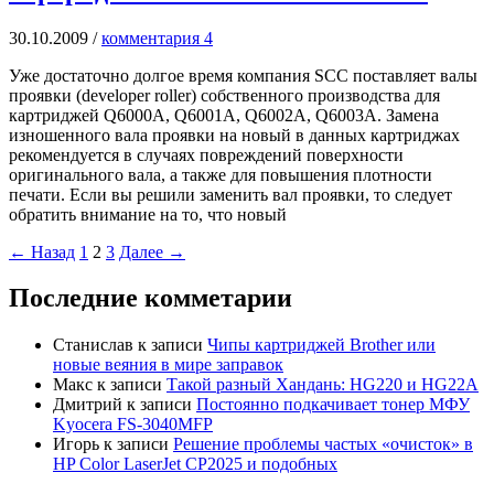
30.10.2009
/
комментария 4
Уже достаточно долгое время компания SCC поставляет валы
проявки (developer roller) собственного производства для
картриджей Q6000A, Q6001A, Q6002A, Q6003A. Замена
изношенного вала проявки на новый в данных картриджах
рекомендуется в случаях повреждений поверхности
оригинального вала, а также для повышения плотности
печати. Если вы решили заменить вал проявки, то следует
обратить внимание на то, что новый
←
Назад
1
2
3
Далее
→
Последние комметарии
Станислав
к записи
Чипы картриджей Brother или
новые веяния в мире заправок
Макс
к записи
Такой разный Хандань: HG220 и HG22A
Дмитрий
к записи
Постоянно подкачивает тонер МФУ
Kyocera FS-3040MFP
Игорь
к записи
Решение проблемы частых «очисток» в
HP Color LaserJet CP2025 и подобных