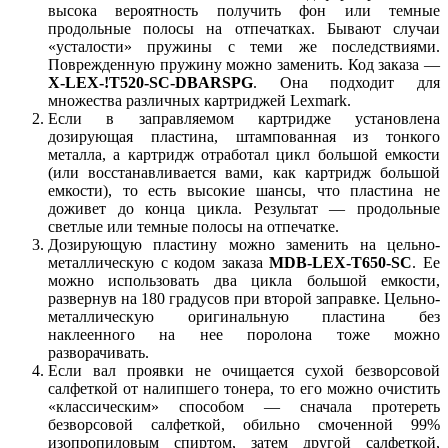
высока вероятность получить фон или темные
продольные полосы на отпечатках. Бывают случаи
«усталости» пружины с теми же последствиями.
Поврежденную пружину можно заменить. Код заказа —
X-LEX-!T520-SC-DBARSPG
. Она подходит для
множества различных картриджей Lexmark.
Если в заправляемом картридже установлена
дозирующая пластина, штампованная из тонкого
металла, а картридж отработал цикл большой емкости
(или восстанавливается вами, как картридж большой
емкости), то есть высокие шансы, что пластина не
доживет до конца цикла. Результат — продольные
светлые или темные полосы на отпечатке.
Дозирующую пластину можно заменить на цельно-
металлическую с кодом заказа
MDB-LEX-T650-SC
. Ее
можно использовать два цикла большой емкости,
развернув на 180 градусов при второй заправке. Цельно-
металлическую оригинальную пластина без
наклеенного на нее поролона тоже можно
разворачивать.
Если вал проявки не очищается сухой безворсовой
салфеткой от налипшего тонера, то его можно очистить
«классическим» способом — сначала протереть
безворсовой салфеткой, обильно смоченной 99%
изопропиловым спиртом, затем другой салфеткой,