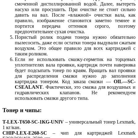
смоченной дистиллированной водой. Далее, вытереть
насухо или просушить. При очистке не стоит сильно
давить на вал. После «влажной» очистки вала, как
правило, изображение становится заметно темнее и
портится передача оттенков серого, поэтому
предпочтительнее сухая очистка.
Пористый ролик подачи тонера нужно обязательно
пылесосить, даже если остатки тонера выдували сжатым
воздухом. Это общее правило для всех картриджей с
таким роликом.
Если не использовать смазку-герметик на торцевых
уплотнителях вала проявки, картридж почти наверняка
будет подсыпать тонер по краям. Вращать вал проявки
для распределения смазки нужно до заполнения
картриджа тонером. Код заказа смазки —
OIL—SC-
CSEALANT
. Фактически, это смазка для воздушных и
гидравлических клапанов. Не рекомендуем
использовать смазки другого типа.
Тонер и чипы:
T-LEX-T650-SC-1KG-UNIV
– универсальный тонер Lexmark,
1 кг/кан.
CHIP-LEX-E260-SC
– чип для картриджей Lexmark