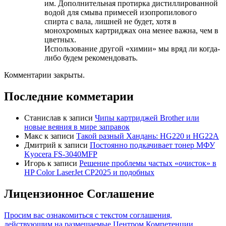
им. Дополнительная протирка дистиллированной
водой для смыва примесей изопропилового
спирта с вала, лишней не будет, хотя в
монохромных картриджах она менее важна, чем в
цветных.
Использование другой «химии» мы вряд ли когда-
либо будем рекомендовать.
Комментарии закрыты.
Последние комметарии
Станислав
к записи
Чипы картриджей Brother или
новые веяния в мире заправок
Макс
к записи
Такой разный Хандань: HG220 и HG22A
Дмитрий
к записи
Постоянно подкачивает тонер МФУ
Kyocera FS-3040MFP
Игорь
к записи
Решение проблемы частых «очисток» в
HP Color LaserJet CP2025 и подобных
Лицензионное Соглашение
Просим вас ознакомиться с текстом соглашения,
действующим на размещаемые Центром Компетенции